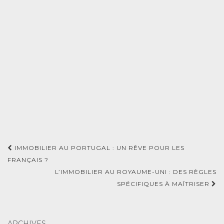
Navigation
IMMOBILIER AU PORTUGAL : UN RÊVE POUR LES
d'article
FRANÇAIS ?
L’IMMOBILIER AU ROYAUME-UNI : DES RÈGLES
SPÉCIFIQUES À MAÎTRISER
ARCHIVES