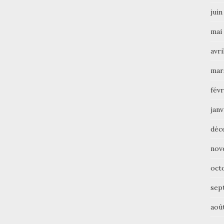
juin
mai
avri
mar
févr
janv
déc
nov
oct
sep
aoû