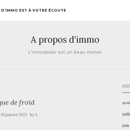
 D’IMMO EST À VOTRE ÉCOUTE
A propos d'immo
L'immobilier est un beau métier
AR
ue de froid
aoû
juil
e
by
19 janvier 2023
L
juin