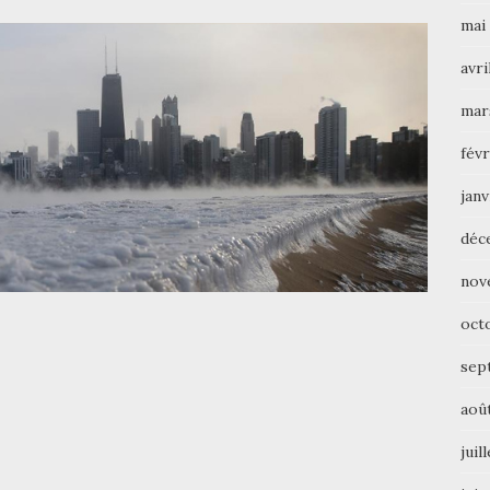
mai
avri
mar
févr
janv
déc
nov
oct
sep
aoû
juil