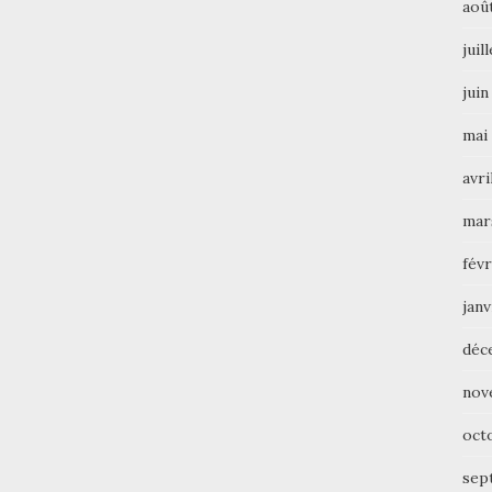
aoû
juil
juin
mai
avri
mar
févr
janv
déc
nov
oct
sep