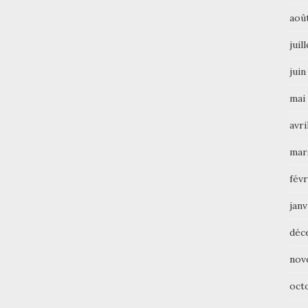
aoû
juil
juin
mai
avri
mar
févr
janv
déc
nov
oct