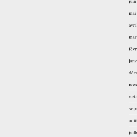
juin
mai
avri
mar
févr
janv
déc
nov
oct
sep
aoû
juil