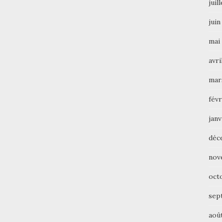
juil
juin
mai
avri
mar
févr
janv
déc
nov
oct
sep
aoû