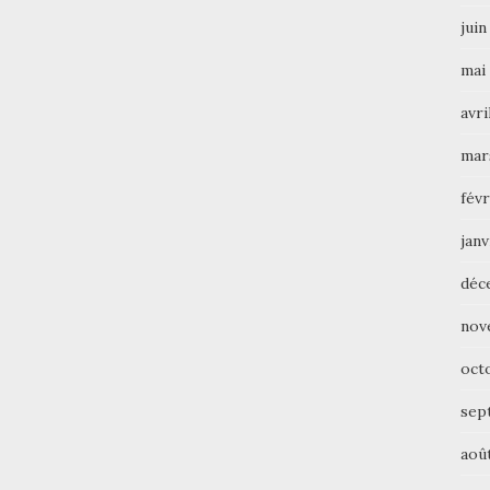
juin
mai
avri
mar
févr
janv
déc
nov
oct
sep
aoû