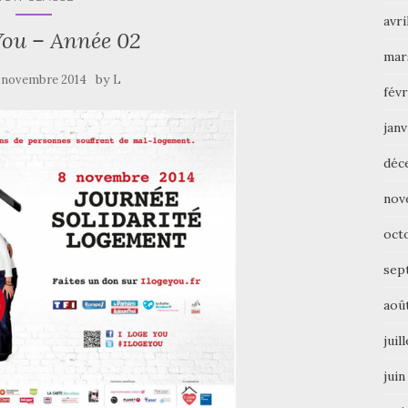
avri
You – Année 02
mar
by
 novembre 2014
L
févr
janv
déc
nov
oct
sep
aoû
juil
juin