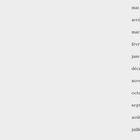
mai
avri
mar
févr
janv
déc
nov
oct
sep
aoû
juil