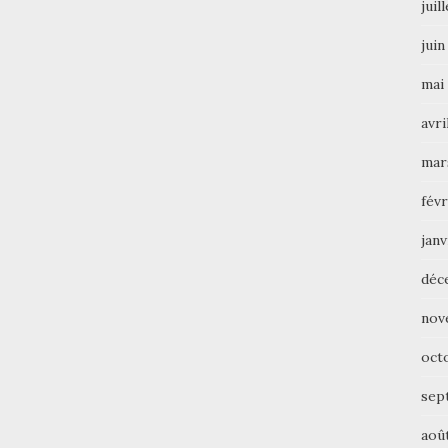
juil
juin
mai
avri
mar
févr
janv
déc
nov
oct
sep
aoû