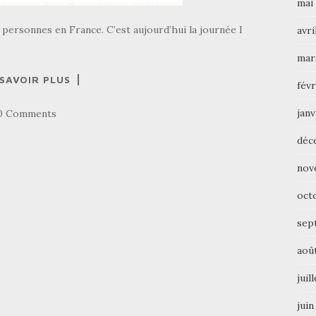
mai
personnes en France. C’est aujourd’hui la journée I
avri
mar
 SAVOIR PLUS
févr
janv
0 Comments
déc
nov
oct
sep
aoû
juil
juin