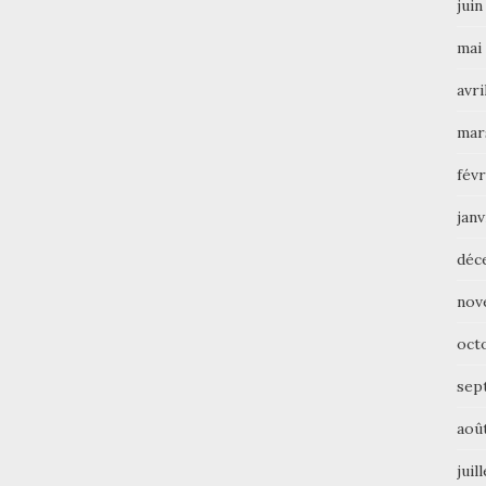
juin
mai
avri
mar
févr
janv
déc
nov
oct
sep
aoû
juil