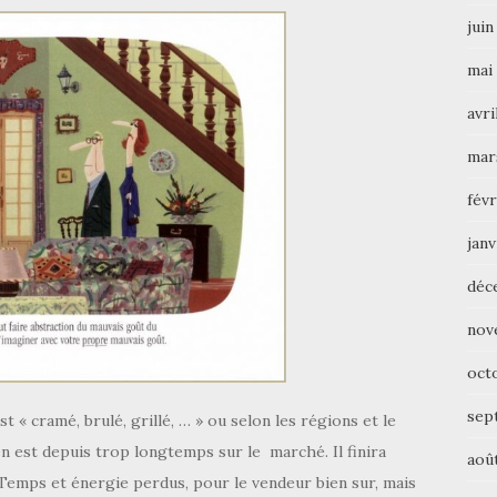
juin
mai
avri
mar
févr
janv
déc
nov
oct
sep
 « cramé, brulé, grillé, … » ou selon les régions et le
n est depuis trop longtemps sur le marché. Il finira
aoû
 Temps et énergie perdus, pour le vendeur bien sur, mais