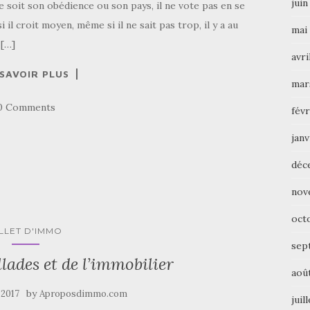
juin
ue soit son obédience ou son pays, il ne vote pas en se
i il croit moyen, même si il ne sait pas trop, il y a au
mai
 […]
avri
 SAVOIR PLUS
mar
0 Comments
févr
janv
déc
nov
oct
ILLET D'IMMO
sep
llades et de l’immobilier
aoû
by
 2017
Aproposdimmo.com
juil