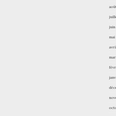
aoû
juil
juin
mai
avri
mar
févr
janv
déc
nov
oct