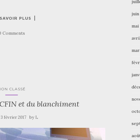
juil
juin
 SAVOIR PLUS
mai
0 Comments
avri
mar
févr
janv
déc
NON CLASSÉ
nov
CFIN et du blanchiment
oct
e
by
3 février 2017
L
sep
aoû