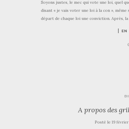
Soyons justes, le mec qui vote une loi, quel q
disant « je vais voter une loi à la con », même s
départ de chaque loi une conviction. Après, la
EN
B
A propos des gri
Posté le
19 février