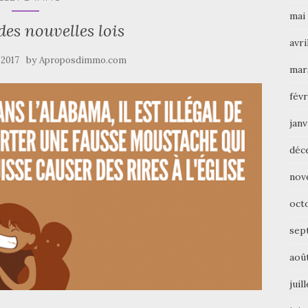
mai
des nouvelles lois
avri
by
 2017
Aproposdimmo.com
mar
févr
janv
déc
nov
oct
sep
aoû
juil