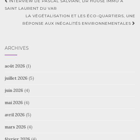
Navigation
INTERVIEW DE PASCAL SALVIANI, DR HOUSE IMMO À
d'article
SAINT LAURENT DU VAR
LA VÉGÉTALISATION ET LES ÉCO-QUARTIERS, UNE
RÉPONSE AUX INÉGALITÉS ENVIRONNEMENTALES
ARCHIVES
août 2026
(1)
juillet 2026
(5)
juin 2026
(4)
mai 2026
(4)
avril 2026
(5)
mars 2026
(4)
février 2026
(4)