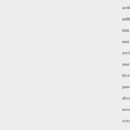
aoû
juil
juin
mai
avri
mar
févr
janv
déc
nov
oct