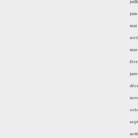
juil
juin
mai
avri
mar
févr
janv
déc
nov
oct
sep
aoû