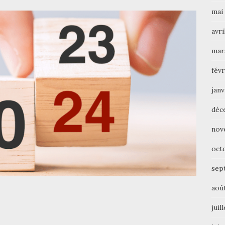
mai
avri
mar
févr
janv
déc
nov
oct
sep
aoû
juil