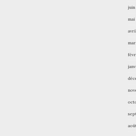
juin
mai
avri
mar
févr
janv
déc
nov
oct
sep
aoû