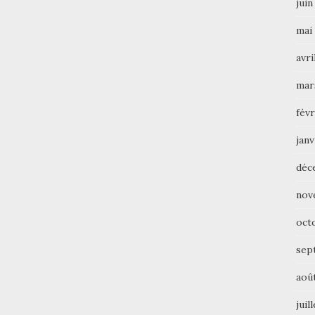
juin
mai
avri
mar
févr
janv
déc
nov
oct
sep
aoû
juil