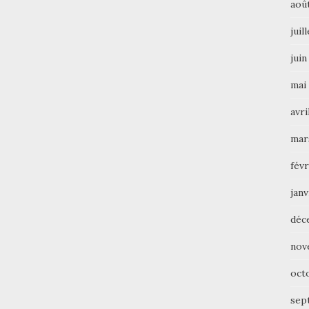
aoû
juil
juin
mai
avri
mar
févr
janv
déc
nov
oct
sep