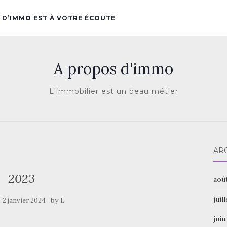
 D’IMMO EST À VOTRE ÉCOUTE
A propos d'immo
L'immobilier est un beau métier
AR
2023
aoû
juil
e
by
2 janvier 2024
L
juin