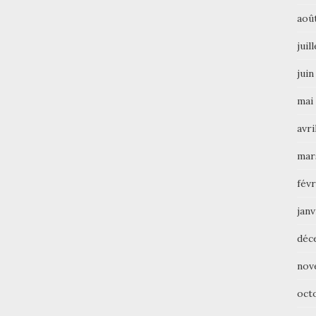
aoû
juil
juin
mai
avri
mar
févr
janv
déc
nov
oct