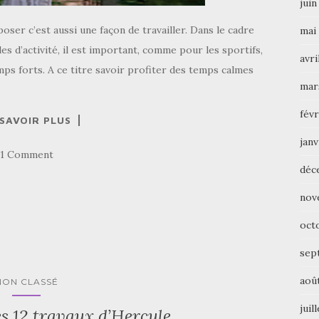
juin
ser c’est aussi une façon de travailler. Dans le cadre
mai
es d’activité, il est important, comme pour les sportifs,
avri
ps forts. A ce titre savoir profiter des temps calmes
mar
févr
 SAVOIR PLUS
janv
1 Comment
déc
nov
oct
sep
aoû
NON CLASSÉ
juil
s 12 travaux d’Hercule