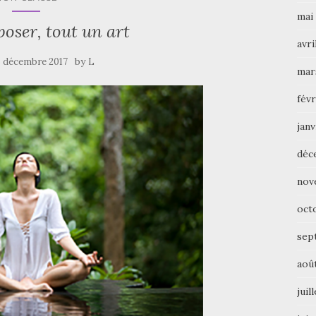
mai
poser, tout un art
avri
by
5 décembre 2017
L
mar
févr
janv
déc
nov
oct
sep
aoû
juil