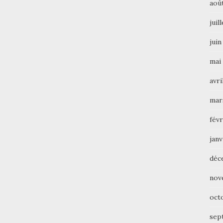
aoû
juil
juin
mai
avri
mar
févr
janv
déc
nov
oct
sep