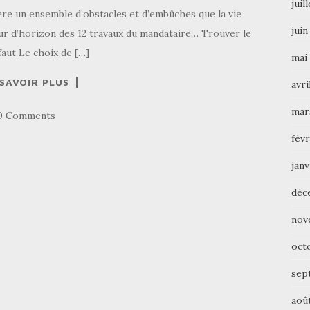
juil
ière un ensemble d’obstacles et d’embûches que la vie
juin
our d’horizon des 12 travaux du mandataire… Trouver le
faut Le choix de […]
mai
 SAVOIR PLUS
avri
mar
0 Comments
févr
janv
déc
nov
oct
sep
aoû