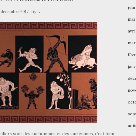
juin
by
 décembre 2017
L
mai
avri
mar
févr
janv
déc
nov
oct
sep
aoû
biliers sont des surhommes et des surfemmes, c’est bien