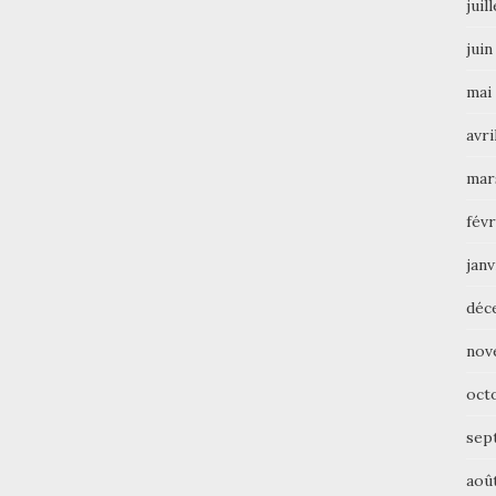
juil
juin
mai
avri
mar
févr
janv
déc
nov
oct
sep
aoû