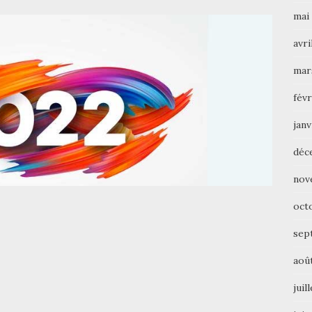
mai
avri
mar
févr
janv
déc
nov
oct
sep
aoû
juil