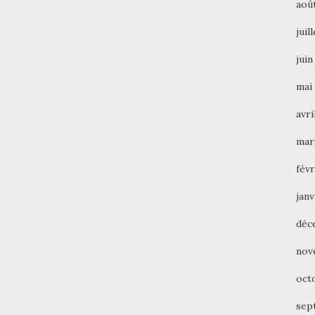
aoû
juil
juin
mai
avri
mar
févr
janv
déc
nov
oct
sep