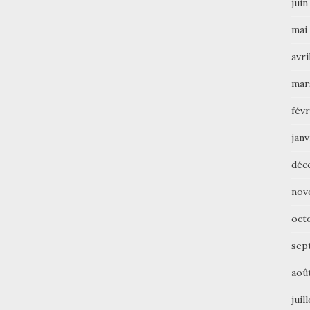
juin
mai
avri
mar
févr
janv
déc
nov
oct
sep
aoû
juil