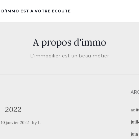
 D’IMMO EST À VOTRE ÉCOUTE
A propos d'immo
L'immobilier est un beau métier
AR
2022
aoû
juil
e
by
10 janvier 2022
L
juin