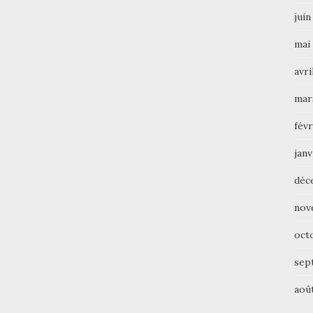
juin
mai
avri
mar
févr
janv
déc
nov
oct
sep
aoû