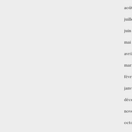
aoû
juil
juin
mai
avri
mar
févr
janv
déc
nov
oct