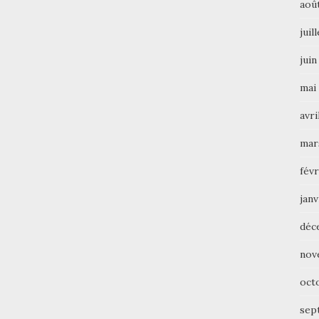
aoû
juil
juin
mai
avri
mar
févr
janv
déc
nov
oct
sep