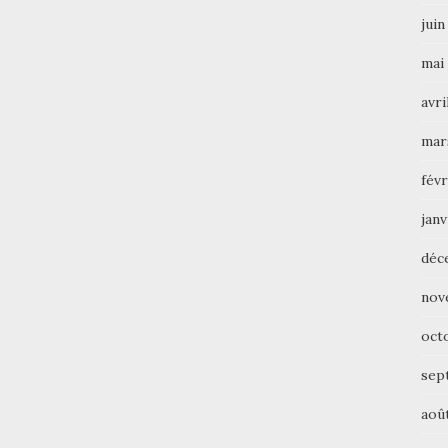
juin
mai
avri
mar
févr
janv
déc
nov
oct
sep
aoû