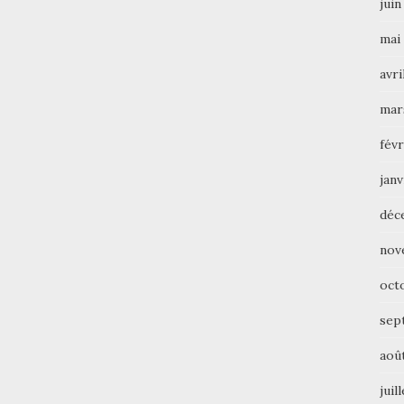
juin
mai
avri
mar
févr
janv
déc
nov
oct
sep
aoû
juil