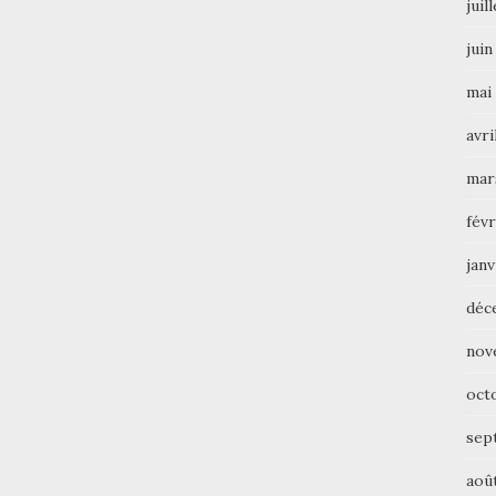
juil
juin
mai
avri
mar
févr
janv
déc
nov
oct
sep
aoû