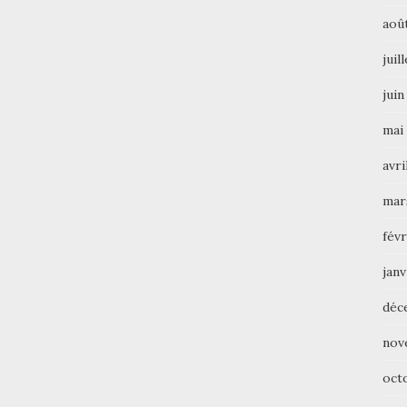
aoû
juil
juin
mai
avri
mar
févr
janv
déc
nov
oct