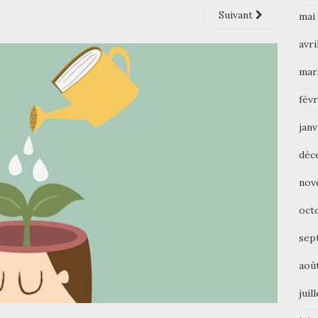
Suivant
mai
avri
mar
févr
janv
déc
nov
oct
sep
aoû
juil