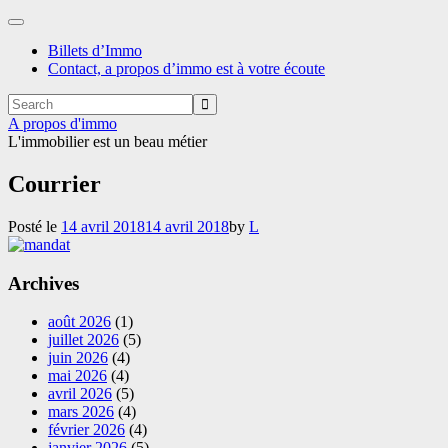
Afficher/masquer
la
Billets d’Immo
navigation
Contact, a propos d’immo est à votre écoute
A propos d'immo
L'immobilier est un beau métier
Courrier
Posté le
14 avril 2018
14 avril 2018
by
L
Archives
août 2026
(1)
juillet 2026
(5)
juin 2026
(4)
mai 2026
(4)
avril 2026
(5)
mars 2026
(4)
février 2026
(4)
janvier 2026
(5)