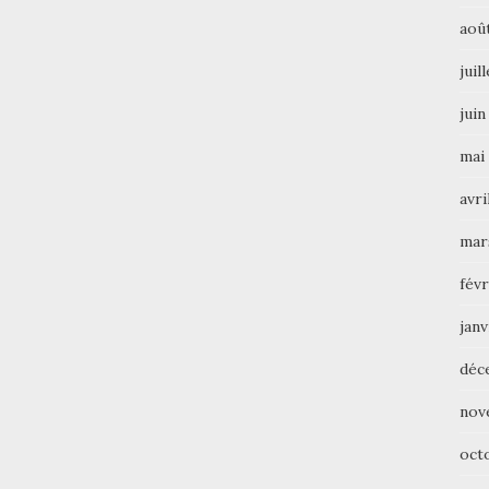
aoû
juil
juin
mai
avri
mar
févr
janv
déc
nov
oct