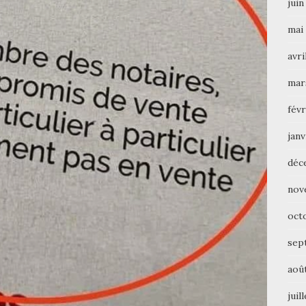
juin
mai
avri
mar
févr
janv
déc
nov
oct
sep
aoû
juil