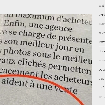
mai
avri
mar
févr
janv
déc
nov
oct
sep
aoû
juil