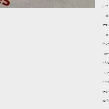
juin
mai
avri
mar
févr
janv
déc
nov
oct
sep
aoû