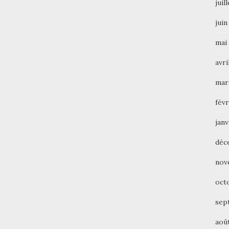
juil
juin
mai
avri
mar
févr
janv
déc
nov
oct
sep
aoû