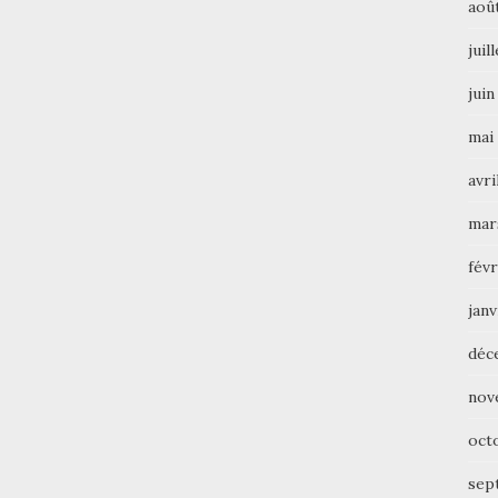
aoû
juil
juin
mai
avri
mar
févr
janv
déc
nov
oct
sep