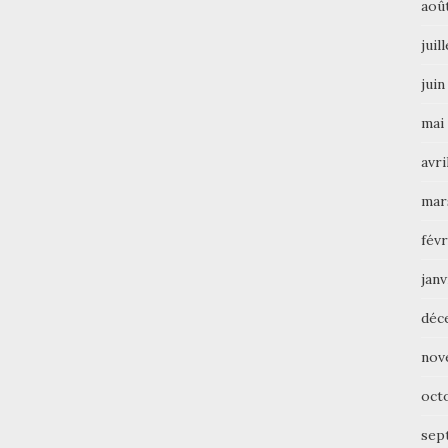
aoû
juil
juin
mai
avri
mar
févr
janv
déc
nov
oct
sep