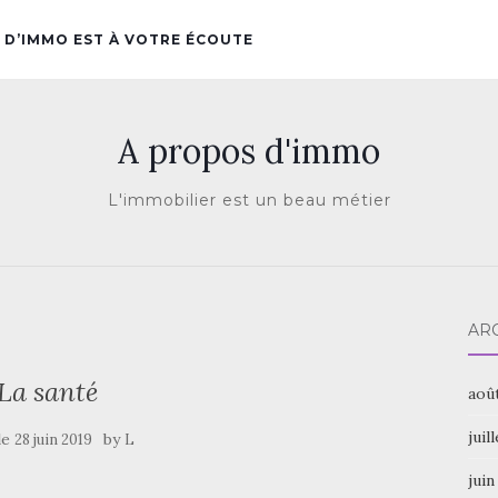
 D’IMMO EST À VOTRE ÉCOUTE
A propos d'immo
L'immobilier est un beau métier
AR
La santé
aoû
juil
le
by
28 juin 2019
L
juin