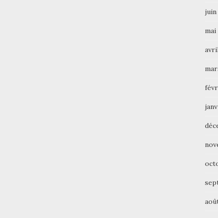
juin
mai
avri
mar
févr
janv
déc
nov
oct
sep
aoû