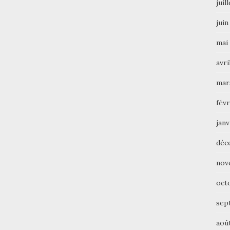
juil
juin
mai
avri
mar
févr
janv
déc
nov
oct
sep
aoû