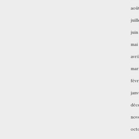
aoû
juil
juin
mai
avri
mar
févr
janv
déc
nov
oct