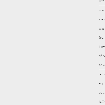
juin
mai
avri
mar
févr
janv
déc
nov
oct
sep
aoû
juil