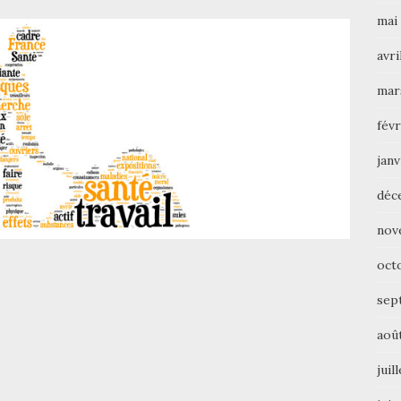
mai
avri
mar
févr
janv
déc
nov
oct
sep
aoû
juil