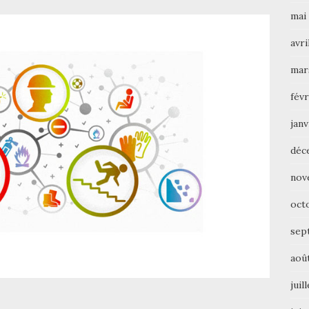
mai
avri
mar
févr
janv
déc
nov
oct
sep
aoû
juil