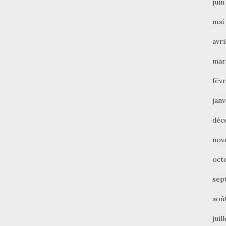
juin
mai
avri
mar
févr
janv
déc
nov
oct
sep
aoû
juil