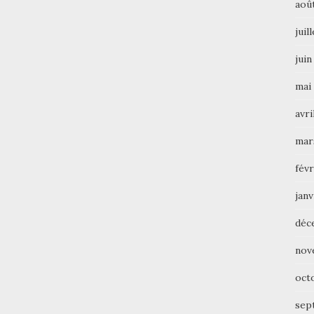
aoû
juil
juin
mai
avri
mar
févr
janv
déc
nov
oct
sep