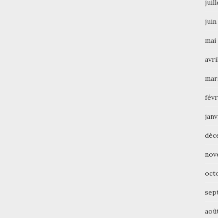
juil
juin
mai
avri
mar
févr
janv
déc
nov
oct
sep
aoû