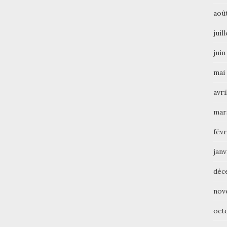
aoû
juil
juin
mai
avri
mar
févr
janv
déc
nov
oct