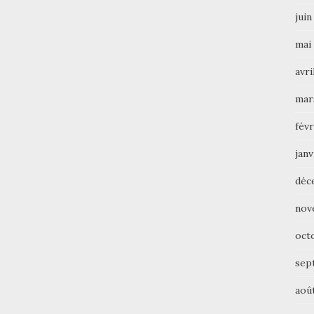
juin
mai
avri
mar
févr
janv
déc
nov
oct
sep
aoû