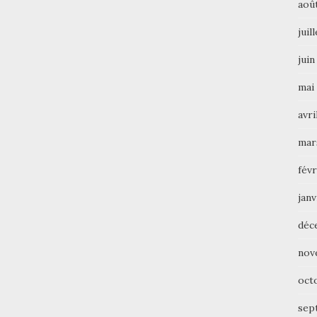
aoû
juil
juin
mai
avri
mar
févr
janv
déc
nov
oct
sep