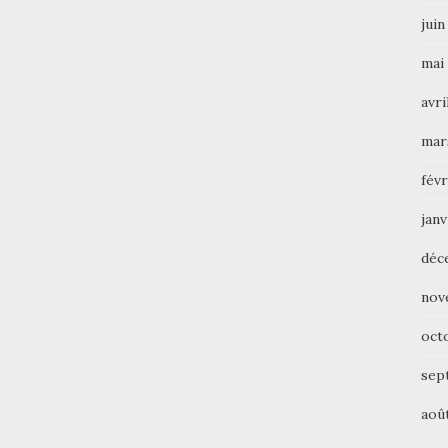
juin
mai
avri
mar
févr
janv
déc
nov
oct
sep
aoû