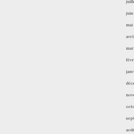
juil
juin
mai
avri
mar
févr
janv
déc
nov
oct
sep
aoû