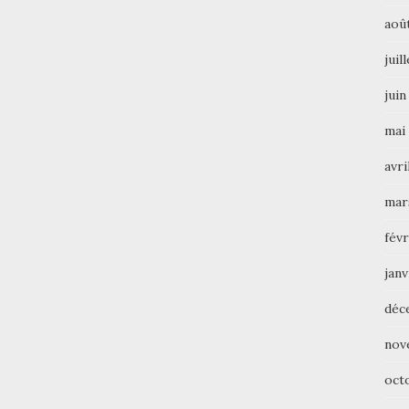
aoû
juil
juin
mai
avri
mar
févr
janv
déc
nov
oct