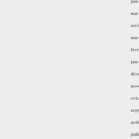
juin
mai
avri
mar
févr
janv
déc
nov
oct
sep
aoû
juil