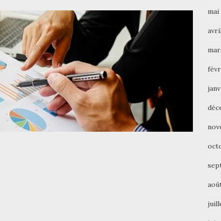
mai
avri
mar
févr
janv
déc
nov
oct
sep
aoû
juil