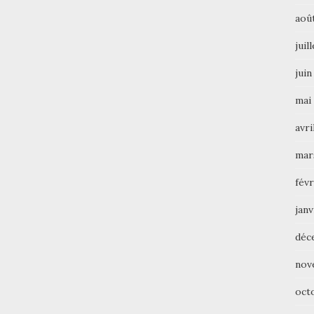
aoû
juil
juin
mai
avri
mar
févr
janv
déc
nov
oct