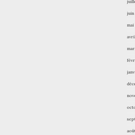
juil
juin
mai
avri
mar
févr
janv
déc
nov
oct
sep
aoû