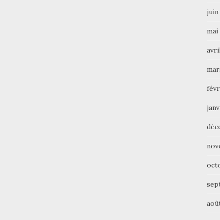
juin
mai
avri
mar
févr
janv
déc
nov
oct
sep
aoû