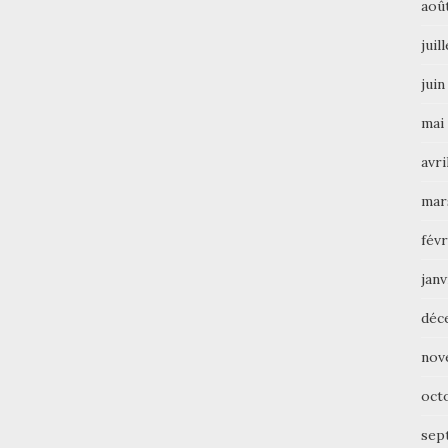
aoû
juil
juin
mai
avri
mar
févr
janv
déc
nov
oct
sep