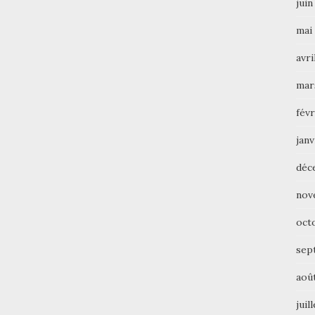
juin
mai
avri
mar
févr
janv
déc
nov
oct
sep
aoû
juil