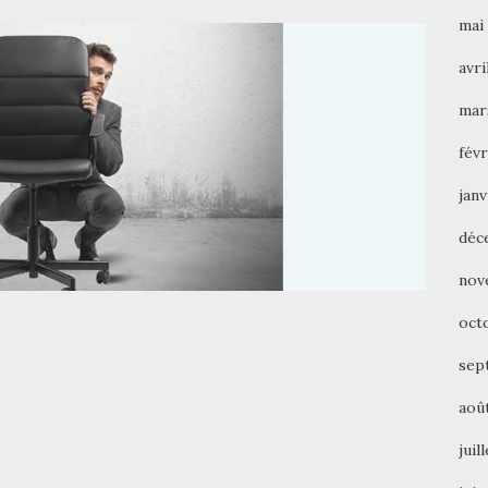
mai
avri
mar
févr
janv
déc
nov
oct
sep
aoû
juil