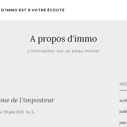
 D’IMMO EST À VOTRE ÉCOUTE
A propos d'immo
L'immobilier est un beau métier
AR
me de l’imposteur
aoû
juil
le
by
29 juin 2021
L
juin