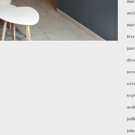
mai
avri
mar
févr
janv
déc
nov
oct
sep
aoû
juil
juin