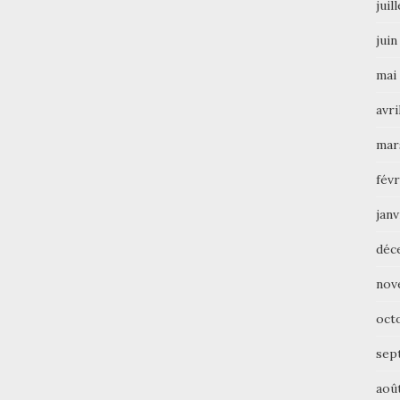
juil
juin
mai
avri
mar
févr
janv
déc
nov
oct
sep
aoû