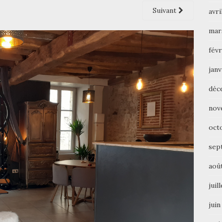
Suivant
avri
mar
févr
janv
déc
nov
oct
sep
aoû
juil
juin