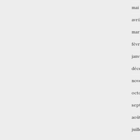
mai
avri
mar
févr
janv
déc
nov
oct
sep
aoû
juil