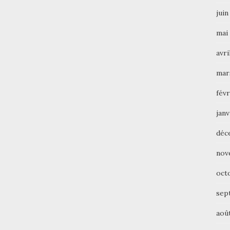
juin
mai
avri
mar
févr
janv
déc
nov
oct
sep
aoû