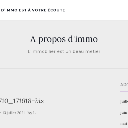
 D’IMMO EST À VOTRE ÉCOUTE
A propos d'immo
L'immobilier est un beau métier
AR
710_171618-bis
juil
juin
le
by
13 juillet 2021
L
mai