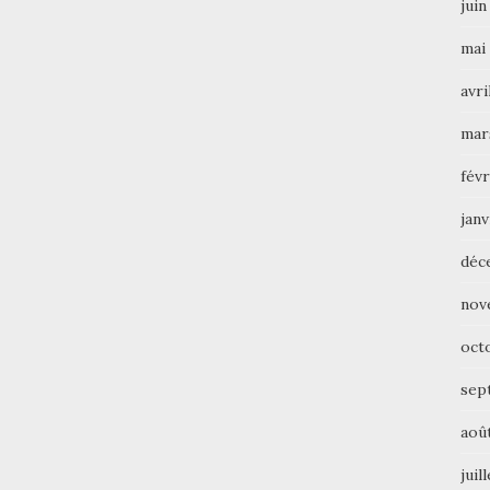
juin
mai
avri
mar
févr
janv
déc
nov
oct
sep
aoû
juil