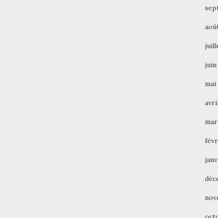
sep
aoû
juil
juin
mai
avri
mar
févr
janv
déc
nov
oct