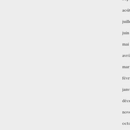
aoû
juil
juin
mai
avri
mar
févr
janv
déc
nov
oct