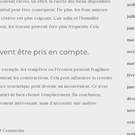
ouvent élevés. En effet, la rareté des biens disponibles
aoû
 initial peut être conséquent. De plus, les frais annexes
juil
côtière est plus exigeant. L’air salin et l’humidité
ent, les travaux peuvent être plus fréquents. Cela
juin
mai
ivent être pris en compte.
avri
mar
ar exemple, les tempêtes ou l’érosion peuvent fragiliser
févr
mitent les constructions. Cela peut influencer la revente
ence touristique peut devenir un inconvénient. Ce n’est
janv
entiel de bien choisir l’emplacement. En conclusion,
déc
sement intéressant, mais il nécessite une analyse
nov
oct
0 Comments
sep