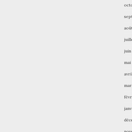
oct
sep
aoû
juil
juin
mai
avri
mar
févr
janv
déc
nov