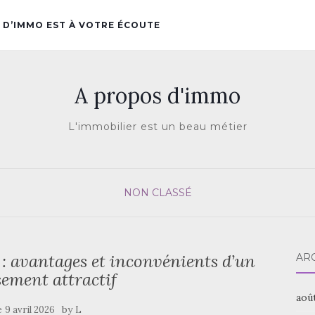
 D’IMMO EST À VOTRE ÉCOUTE
A propos d'immo
L'immobilier est un beau métier
NON CLASSÉ
: avantages et inconvénients d’un
AR
sement attractif
aoû
e
by
9 avril 2026
L