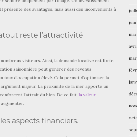
ser séduire uniquement par l’image. Un investissement
Il présente des avantages, mais aussi des inconvénients à
juil
juin
tout reste l’attractivité
mai
avri
mar
nombreux visiteurs. Ainsi, la demande locative est forte,
ocation saisonnière peut générer des revenus
févr
un taux d’occupation élevé. Cela permet d’optimiser la
janv
 un argument majeur. La proximité de la mer apporte un
déc
renforcent l’attrait du bien. De ce fait,
la valeur
à augmenter.
nov
oct
 les aspects financiers.
sep