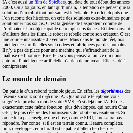
IA c’est aussi
un film de Spielberg
qui date du tout début des années
2000. On a toujours, en tant qu’humain, la tentation de penser que la
solution d’un robot tout puissant est inévitable. En effet, depuis que
l’on raconte des histoires, on crée des solutions extra-humaines pour
solutionner nos soucis. C’est la genèse de l’aspirateur comme de
l’ordinateur. Un objet capable de remplir nos tâches. Et bien souvent
d’ailleurs dans les films, le robot se rebelle contre son créateur. C’est
une source intarissable d’aventures. Mais dans le monde réel, nos
intelligences artificielles sont codées et fabriquées par des humains.
Il n’y a pas de place pour une machine qui s’affranchirait de la
maîtrise de l’homme. En effet, si vous pensez à tout ce qui nous
entoure, l’intelligence artificielle n’a rien de nouveau. Elle est déjà
omniprésente.
Le monde de demain
On parle là d’un rebond technologique. En effet, les
algorithmes
des
réseaux sociaux sont déjà une IA. Quand votre téléphone vous
suggère le prochain mot de votre SMS, c’est déjà une IA. Et c’est
exactement cette même fonction, plus développée, qui nourrit Chat
GPT, le plus célèbre des fournisseurs de robot conversationnel. Si
on ne lui a pas enseigné une chose, comme SIRI, il ne saura pas
répondre. Par contre, si il est en terrain connu, il saura compléter,
finir, développer, enrichir. Il est capable d’aller chercher des