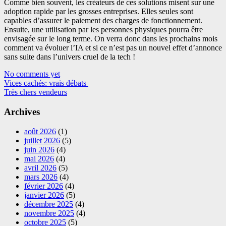
Comme bien souvent, les créateurs de ces solutions misent sur une
adoption rapide par les grosses entreprises. Elles seules sont
capables d’assurer le paiement des charges de fonctionnement.
Ensuite, une utilisation par les personnes physiques pourra être
envisagée sur le long terme. On verra donc dans les prochains mois
comment va évoluer l’IA et si ce n’est pas un nouvel effet d’annonce
sans suite dans l’univers cruel de la tech !
No comments yet
Navigation
Vices cachés: vrais débats
Très chers vendeurs
d'article
Archives
août 2026
(1)
juillet 2026
(5)
juin 2026
(4)
mai 2026
(4)
avril 2026
(5)
mars 2026
(4)
février 2026
(4)
janvier 2026
(5)
décembre 2025
(4)
novembre 2025
(4)
octobre 2025
(5)