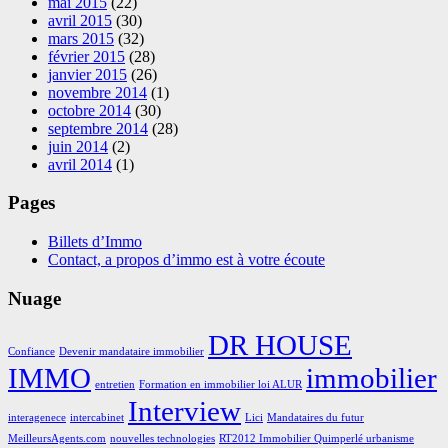
mai 2015
(22)
avril 2015
(30)
mars 2015
(32)
février 2015
(28)
janvier 2015
(26)
novembre 2014
(1)
octobre 2014
(30)
septembre 2014
(28)
juin 2014
(2)
avril 2014
(1)
Pages
Billets d’Immo
Contact, a propos d’immo est à votre écoute
Nuage
DR HOUSE
Confiance
Devenir mandataire immobilier
IMMO
immobilier
entretien
Formation en immobilier loi ALUR
Interview
interagenece
intercabinet
Lici
Mandataires du futur
MeilleursAgents.com
nouvelles technologies
RT2012 Immobilier Quimperlé urbanisme