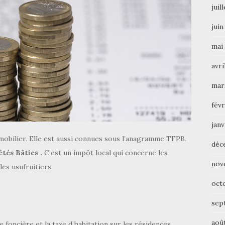
juil
juin
mai
avri
mar
févr
janv
mobilier. Elle est aussi connues sous l’anagramme TFPB.
déc
étés Bâties .
C’est un impôt local qui concerne les
nov
les usufruitiers.
oct
sep
aoû
 foncière et la taxe d’habitation sur les résidences