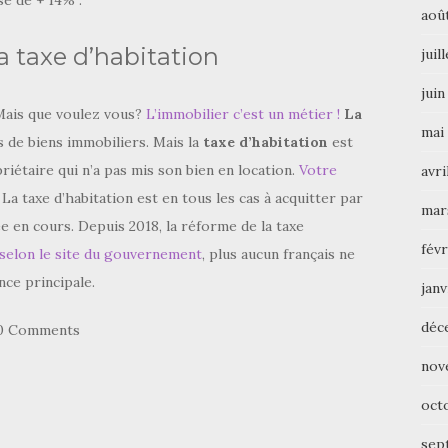
sé de + 14% .
aoû
a taxe d’habitation
juil
juin
 Mais que voulez vous?
L’immobilier c’est un métier !
La
mai
 de biens immobiliers. Mais la
taxe d’habitation
est
priétaire qui n’a pas mis son bien en location.
Votre
avri
. La taxe d’habitation est en tous les cas à acquitter par
mar
ée en cours. Depuis 2018, la réforme de la taxe
févr
selon le site du gouvernement
, plus aucun français ne
nce principale.
janv
déc
0 Comments
nov
oct
sep