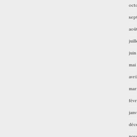
oct
sep
aoû
juil
juin
mai
avri
mar
févr
janv
déc
nov