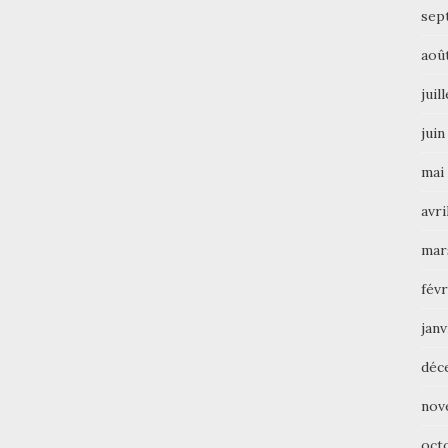
sep
aoû
juil
juin
mai
avri
mar
févr
janv
déc
nov
oct