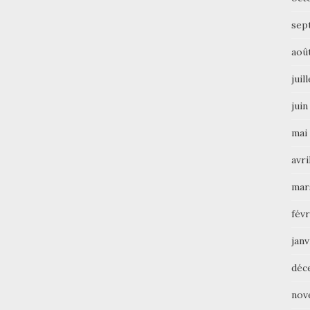
sep
aoû
juil
juin
mai
avri
mar
févr
janv
déc
nov