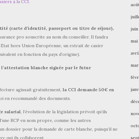
siers à la CCI.
aoû
juil
tité (carte d’identité, passeport ou titre de séjour),
juin
ssurance pro souscrite au nom du conseiller. Il faudra
mai
 Etat hors Union Européenne, un extrait de casier
avri
ivalent en fonction du pays d’origine).
mar
e
l’attestation blanche signée par le futur
févr
janv
éfecture agissait gratuitement,
la CCI demande 50€ en
nvoi en recommandé des documents.
déc
e salarial
, l’évolution de la législation prévoit qu’ils
nov
e d’une RCP en nom propre, comme les autres
oct
un dossier pour la demande de carte blanche, puisqu’il ne
sep
ec qui ils collaborent.