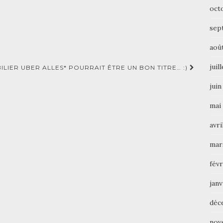
oct
sep
aoû
juil
ILIER UBER ALLES* POURRAIT ÊTRE UN BON TITRE… :)
juin
mai
avri
mar
févr
janv
déc
nov