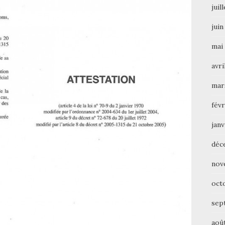
juil
juin
mai
avri
mar
févr
janv
déc
nov
oct
sep
aoû