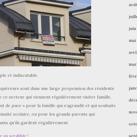
aoû
juil
juin
mai
avri
mar
ple et indiscutable.
févr
janv
cquéreurs sont dans une large propension des résidents
 ce secteur qui viennent régulièrement visiter famille,
déc
ut de puce » pour la famille qui s’agrandit et qui souhaite
nov
nuité scolaire, ou pour les grands parents qui
ants qu’ils gardent régulièrement.
oct
sep
e au scrabble
!