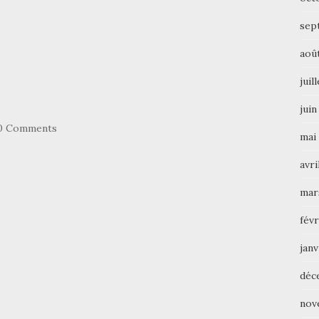
sep
aoû
juil
juin
0 Comments
mai
avri
mar
févr
janv
déc
nov