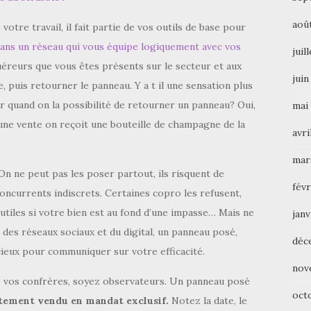
aoû
tre travail, il fait partie de vos outils de base pour
ans un réseau qui vous équipe logiquement avec vos
juil
quéreurs que vous êtes présents sur le secteur et aux
juin
puis retourner le panneau. Y a t il une sensation plus
ir quand on la possibilité de retourner un panneau? Oui,
mai
une vente on reçoit une bouteille de champagne de la
avri
mar
On ne peut pas les poser partout, ils risquent de
févr
 concurrents indiscrets. Certaines copro les refusent,
inutiles si votre bien est au fond d’une impasse… Mais ne
janv
e des réseaux sociaux et du digital, un panneau posé,
déc
ieux pour communiquer sur votre efficacité.
nov
de vos confrères, soyez observateurs. Un panneau posé
oct
tement vendu en mandat exclusif.
Notez la date, le