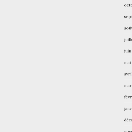
oct
sep
aoû
juil
juin
mai
avri
mar
févr
janv
déc
nov