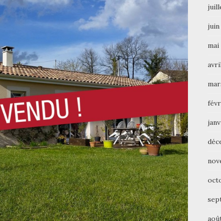
juil
juin
mai
avri
mar
févr
janv
déc
nov
oct
sep
aoû