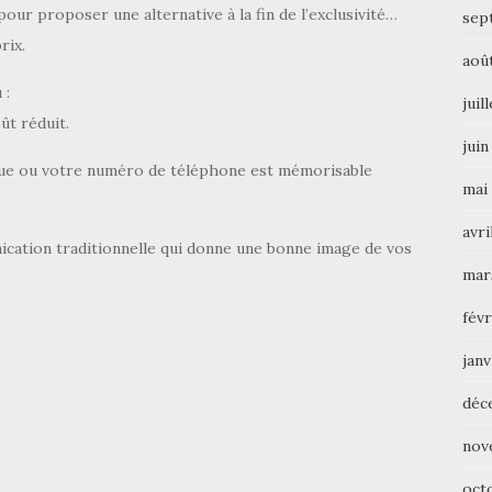
our proposer une alternative à la fin de l’exclusivité…
sep
rix.
aoû
 :
juil
ût réduit.
juin
rque ou votre numéro de téléphone est mémorisable
mai
avri
nication traditionnelle qui donne une bonne image de vos
mar
févr
janv
déc
nov
oct