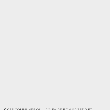
CES COMMUNES OÙ IL VA FAIRE BON INVESTIR ET