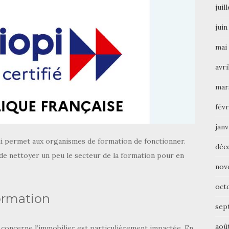
juil
juin
mai
avri
mar
févr
janv
qui permet aux organismes de formation de fonctionner.
déc
de nettoyer un peu le secteur de la formation pour en
nov
oct
formation
sep
aoû
i concerne l’immobilier est particulièrement impactée. En