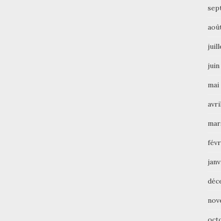
sep
aoû
juil
juin
mai
avri
mar
févr
janv
déc
nov
oct