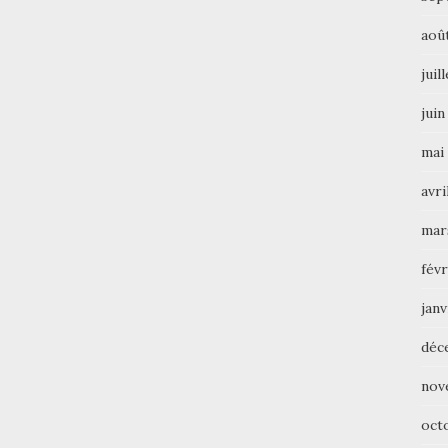
aoû
juil
juin
mai
avri
mar
févr
janv
déc
nov
oct