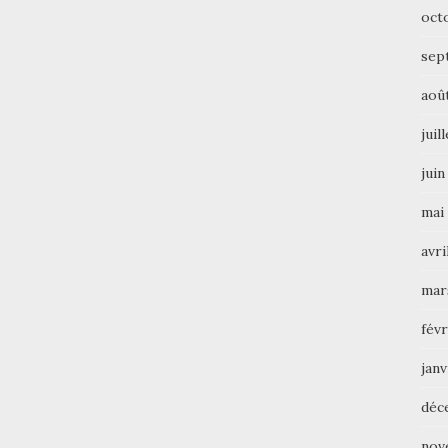
oct
sep
aoû
juil
juin
mai
avri
mar
févr
janv
déc
nov