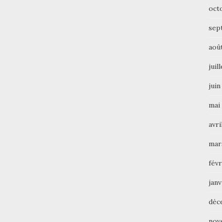
oct
sep
aoû
juil
juin
mai
avri
mar
févr
janv
déc
nov