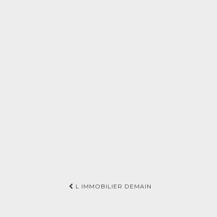
Navigation
L IMMOBILIER DEMAIN
d'article