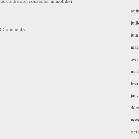
ous confie son conseiller immobilier.
aoû
juil
0 Comments
juin
mai
avri
mar
févr
janv
déc
nov
oct