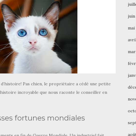
juil
juin
mai
avri
mar
févr
janv
’histoire! Pas chien, le propriétaire a cédé une petite
déc
histoire incroyable que nous raconte le conseiller en
nov
oct
sses fortunes mondiales
sep
aoû
ents en fin de Guerre Mondiale. Un industriel fait