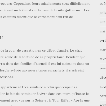
aoû
recours. Cependant, leurs miaulements sont difficilement
s devant un tribunal sur la base de bruits gutturaux… Les
juil
et certains disent que le versement d’un rab de
juin
mai
on
avri
mar
 de la cour de cassation en ce début d’année. Le chat
rite seule de la fortune de sa propriétaire. Pendant que
févr
is dans des familles d’accueil, il est lui maintenu dans un
janv
ergie avérée aux nourritures en sachets, il s’astreint
poissons.
déc
nov
 appartement très similaire à celui qu’occupait sa
ller le fait de continuer à vivre dans ces murs qu’hante le
oct
tement avec vue sur la Seine et la Tour Eiffel. « Après une
sep