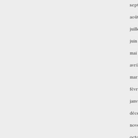
sep
aoû
juil
juin
mai
avri
mar
févr
janv
déc
nov
oct