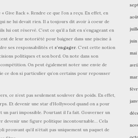
sep
 Give Back ». Rendre ce que l’on a reçu. En effet, en
aoû
ui ne lui devait rien. Il a toujours dit avoir à coeur de
juil
ils lui ont réservé. C’est ce qu’il a fait en s’engageant en
tent de leur notoriété pour baigner dans une piscine à
juin
ndre ses responsabilités et
s’engager
. C’est cette notion
mai
écisions politiques et son bord. On note dans son
 compétition. On peut également noter une envie de
avri
e ce don si particulier qu’on certains pour repousser
mar
févr
ers, ce n’est pas seulement soulever des poids. En effet,
janv
orps. Et devenir une star d’Hollywood quand on a pour
 un pari impossible. Pourtant il l’a fait. Gouverner un
déc
ger devenir une figure politique incontournable… Cela
nov
pli prouvant qu’il n’était pas uniquement un paquet de
oct