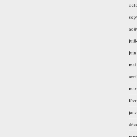
oct
sep
aoû
juil
juin
mai
avri
mar
févr
janv
déc
nov