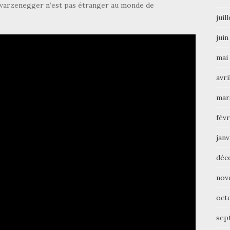
hwarzenegger n’est pas étranger au monde de
juil
juin
mai
avri
mar
févr
janv
déc
nov
oct
sep