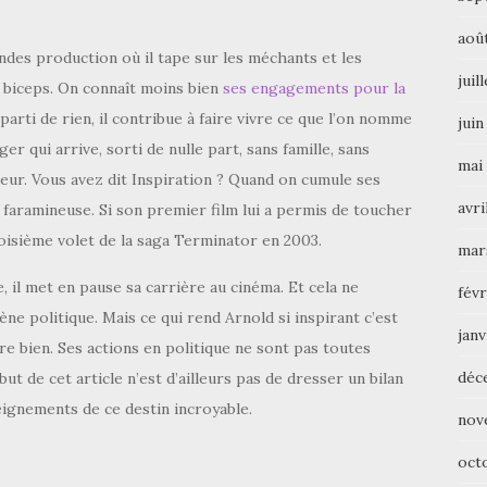
aoû
des production où il tape sur les méchants et les
juil
u biceps. On connaît moins bien
ses engagements pour la
arti de rien, il contribue à faire vivre ce que l’on nomme
juin
 qui arrive, sorti de nulle part, sans famille, sans
mai
eur. Vous avez dit Inspiration ? Quand on cumule ses
avri
faramineuse. Si son premier film lui a permis de toucher
roisième volet de la saga Terminator en 2003.
mar
ie, il met en pause sa carrière au cinéma. Et cela ne
févr
ène politique. Mais ce qui rend Arnold si inspirant c’est
janv
ire bien. Ses actions en politique ne sont pas toutes
déc
ut de cet article n’est d’ailleurs pas de dresser un bilan
eignements de ce destin incroyable.
nov
oct