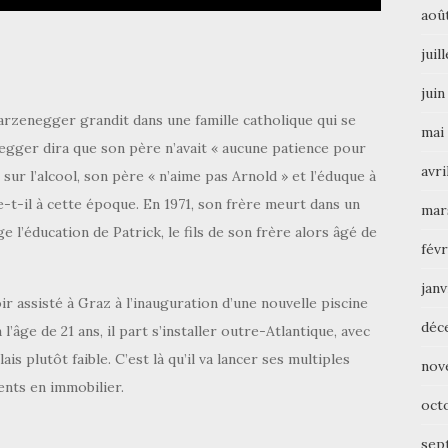
aoû
juil
juin
warzenegger grandit dans une famille catholique qui se
mai
egger dira que son père n’avait « aucune patience pour
avri
r l’alcool, son père « n’aime pas Arnold » et l’éduque à
e-t-il à cette époque. En 1971, son frère meurt dans un
mar
 l’éducation de Patrick, le fils de son frère alors âgé de
févr
janv
ir assisté à Graz à l’inauguration d’une nouvelle piscine
déc
l’âge de 21 ans, il part s’installer outre-Atlantique, avec
s plutôt faible. C’est là qu’il va lancer ses multiples
nov
ents en immobilier.
oct
sep