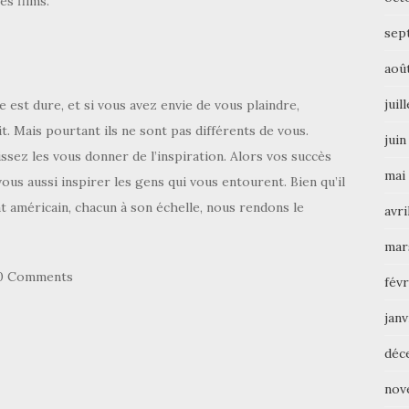
es films.
sep
aoû
juil
e est dure, et si vous avez envie de vous plaindre,
it. Mais pourtant ils ne sont pas différents de vous.
juin
ssez les vous donner de l’inspiration. Alors vos succès
mai
us aussi inspirer les gens qui vous entourent. Bien qu’il
t américain, chacun à son échelle, nous rendons le
avri
mar
0 Comments
févr
janv
déc
nov