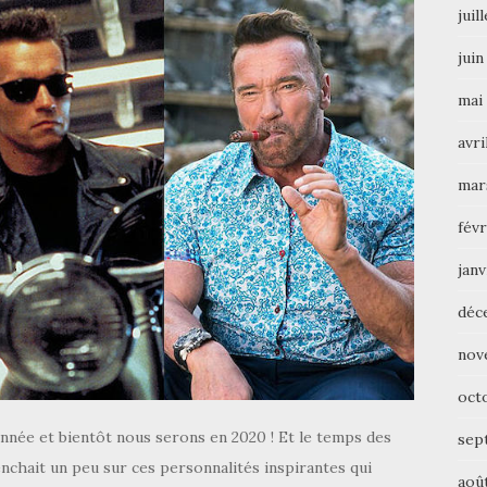
juil
juin
mai
avri
mar
févr
janv
déc
nov
oct
l’année et bientôt nous serons en 2020 ! Et le temps des
sep
enchait un peu sur ces personnalités inspirantes qui
aoû